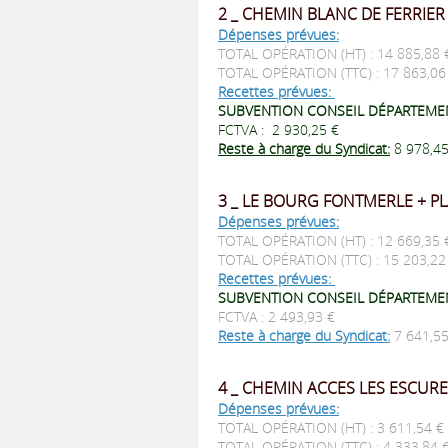
2 _ CHEMIN BLANC DE FERRIER
Dépenses prévues:
TOTAL OPÉRATION (HT) : 14 885,88
TOTAL OPÉRATION (TTC) : 17 863,0
Recettes prévues:
SUBVENTION CONSEIL DÉPARTEMEN
FCTVA : 2 930,25 €
Reste à charge du Syndicat:
8 978,4
3 _ LE BOURG FONTMERLE + PL
Dépenses prévues:
TOTAL OPÉRATION (HT) : 12 669,35
TOTAL OPÉRATION (TTC) : 15 203,2
Recettes prévues:
SUBVENTION CONSEIL DÉPARTEMENT
FCTVA : 2 493,93 €
Reste à charge du Syndicat:
7 641,5
4 _ CHEMIN ACCES LES ESCUR
Dépenses prévues:
TOTAL OPÉRATION (HT) : 3 611,54 €
TOTAL OPÉRATION (TTC) : 4 333,84 