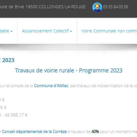
1 Route de Brive 19500 COLLONGES-LA-ROUGE
05.55.84.03.58
table
Assainissement Collectif
Voirie Communale non comm
 2023
Travaux de voirie rurale - Programme 2023
pour le compte de la
Commune d'Altillac
, des travaux de modernisation de la vo
3 €
16 €
ité : 49 098,17 €
e
Conseil départemental de la Corrèze
à hauteur de
40%
pour un montant m