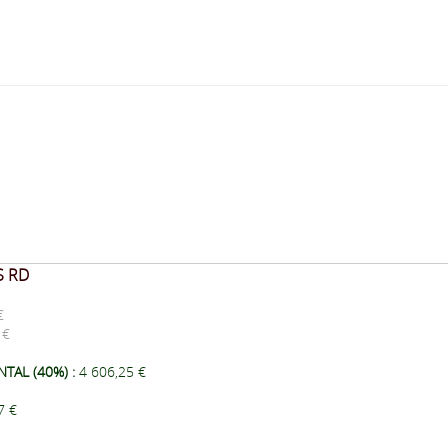
S RD
€
5 €
TAL (40%) :
4 606,25 €
7 €