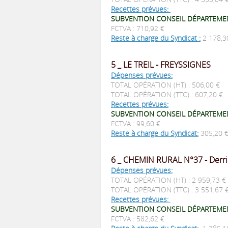
Recettes prévues:
SUBVENTION CONSEIL DÉPARTEMEN
FCTVA : 710,92 €
Reste à charge du Syndicat :
2 178,3
5 _ LE TREIL - FREYSSIGNES
Dépenses prévues:
TOTAL OPÉRATION (HT) : 506,00 €
TOTAL OPÉRATION (TTC) : 607,20 €
Recettes prévues:
SUBVENTION CONSEIL DÉPARTEMEN
FCTVA : 99,60 €
Reste à charge du Syndicat:
305,20 
6 _ CHEMIN RURAL N°37 - Derri
Dépenses prévues:
TOTAL OPÉRATION (HT) : 2 959,73 €
TOTAL OPÉRATION (TTC) : 3 551,67
Recettes prévues:
SUBVENTION CONSEIL DÉPARTEMEN
FCTVA : 582,62 €