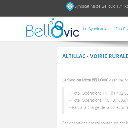
Aller au contenu principal
Syndicat Mixte Bellovic 17
Le Syndicat
Eau Po
ALTILLAC - VOIRIE RURALE
Le
Syndicat Mixte BELLOVIC
a réalisé, 
- Total Opérations HT : 81 402,6
- Total Opérations TTC : 97 683,
- Part à la charge de la collectiv
Ces opérations ont été soutenues par l