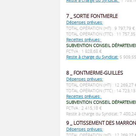
Reste à charge du Syndicat:
1 785,1
7 _ SORTIE FONTMERLE
Dépenses prévues:
TOTAL OPÉRATION (HT) : 9 797,79 €
TOTAL OPÉRATION (TTC) : 11 757,3
Recettes prévues:
SUBVENTION CONSEIL DÉPARTEMENT
FCTVA : 1 928,68 €
Reste à charge du Syndicat:
5 909,5
8 _ FONTMERME-GUILLES
Dépenses prévues:
TOTAL OPÉRATION (HT) : 12 269,27
TOTAL OPÉRATION (TTC) : 14 723,1
Recettes prévues:
SUBVENTION CONSEIL DÉPARTEMEN
FCTVA : 2 415,18 €
Reste à charge du Syndicat: 7 400,
9 _ LOTISSEMENT DES MARRO
Dépenses prévues:
TOTAL OPÉRATION (HT) : 12 269,27