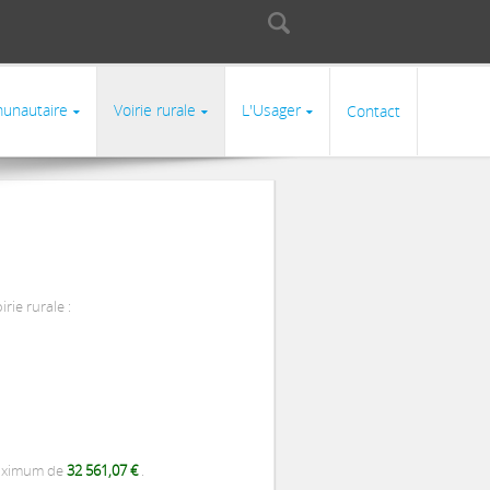
Rechercher
Formulaire de
recherche
unautaire
Voirie rurale
L'Usager
Contact
irie rurale :
aximum de
32 561,07 €
.