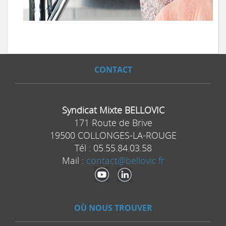
Programme 2025
Programme 2024
Programme 2023
Programme 2022
Programme 2025
Programme 2023
CONTACT
Programme 2024
Syndicat Mixte BELLOVIC
171 Route de Brive
19500 COLLONGES-LA-ROUGE
Tél :
05.55.84.03.58
Mail :
contact@bellovic.fr
OÙ NOUS TROUVER