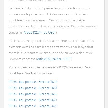
Le Président du Syndicat présente au Comité, les rapports
Votre facture d'eau
Votre facture d'assainissement collectif
Vous rencontrez des difficultés financières
Année 2017
Altillac
Programme 2020
Schéma Directeur d'Alimentation en Eau Potable (SDAEP) 2019-2022
annuels sur le prix et la qualité des services publics d'eau
Astaillac
Démarches en ligne
Prix de l'eau potable
Prix de l'assainissement collectif
Programme 2020
potable et d’assainissement. Ces rapports doivent être
Année 2018
Astaillac
Programme 2021
Programme 2020
présentés dans les neuf mois qui suivent la clôture de l'exercice
Les bons gestes
Demande de raccordement au réseau public d'assainissement collecti
Beaulieu-sur-Dordogne
concerné (
Article D224-1 du CGCT
).
Calcul de la consommation
Programme 2021
Programme 2020
Obligations
Année 2019
Beaulieu-sur-Dordogne
Programme 2022
Programme 2021
Programme 2020
Par la suite, chaque collectivité adhérente qui prend acte des
Demande de raccordement en eau potable
Bilhac
éléments détaillés dans les rapports transmis par le Syndicat
Difficultés Financières De Paiement
Programme 2022
Programme 2021
Programme 2022
avant le 31 décembre de chaque année suivant la clôture de
Année 2020
Bilhac
Programme 2023
Programme 2022
Programme 2021
PROGRAMME 2024
l'exercice concerné (
Article D2224-3 du CGCT
).
Demande d'ouverture de contrat d'abonnement
Chenailler-Mascheix
Programme 2023
Programme 2022
Programme 2023
Programme 2022
Vous pouvez consulter les derniers RPQS concernant l'eau
Année 2021
Chenailler-Mascheix
Programme 2024
Programme 2023
Programme 2022
Programme 2020
Programme 2020
potable du Syndicat ci-dessous :
Demande de dégrèvement
La Chapelle-aux-Saints
Programme 2023
Programme 2022
RPQS - Eau potable - Exercice 2024
Année 2022
La Chapelle-aux-Saints
Programme 2025
Programme 2025
Programme 2023
Programme 2021
Programme 2021
Programme 2020
RPQS - Eau potable - Exercice 2023
Demande de contrôle assainissement collectif
Liourdres
RPQS - Eau potable - Exercice 2022
Programme 2023
Programme 2022
RPQS - Eau potable - Exercice 2021
Année 2023
Liourdres
Programme 2024
Programme 2022
Programme 2022
Programme 2021
Programme 2020
RPQS - Eau potable - Exercice 2020