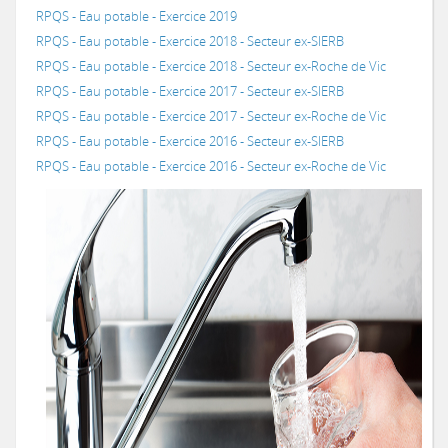
Nonards
RPQS - Eau potable - Exercice 2019
Programme 2022
RPQS - Eau potable - Exercice 2018 - Secteur ex-SIERB
Année 2024
Nonards
Programme 2025
Programme 2023
Programme 2023
Programme 2022
Programme 2021
Programme 2020
RPQS - Eau potable - Exercice 2018 - Secteur ex-Roche de Vic
Puy d'Arnac
Programme 2022
RPQS - Eau potable - Exercice 2017 - Secteur ex-SIERB
Année 2025
Puy d'Arnac
Programme 2025
Programme 2024
Programme 2023
Programme 2022
Programme 2021
Programme 2020
RPQS - Eau potable - Exercice 2017 - Secteur ex-Roche de Vic
Queyssac-les-Vignes
RPQS - Eau potable - Exercice 2016 - Secteur ex-SIERB
Programme 2022
RPQS - Eau potable - Exercice 2016 - Secteur ex-Roche de Vic
Année 2026
Queyssac-les-Vignes
Programme 2025
Programme 2025
Programme 2023
Programme 2022
Programme 2021
Programme 2020
Sioniac
Programme 2022
Sioniac
Programme 2024
Programme 2023
Programme 2022
Programme 2021
Programme 2020
Tudeils
Programme 2022
Tudeils
Programme 2025
Programme 2024
Programme 2023
Programme 2022
Programme 2021
Programme 2020
Végennes
Programme 2022
Végennes
Programme 2025
Programme 2024
Programme 2023
Programme 2022
Programme 2021
Programme 2020
Programme 2022
Programme 2025
Programme 2024
Programme 2023
Programme 2022
Programme 2021