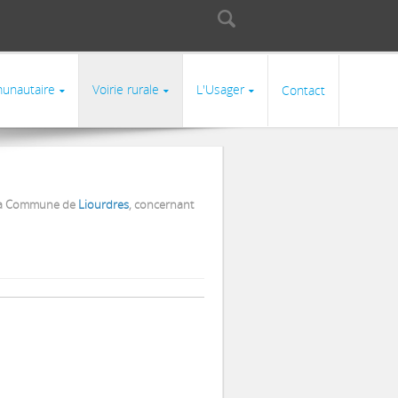
Rechercher
Formulaire de
recherche
unautaire
Voirie rurale
L'Usager
Contact
e la Commune de
Liourdres
, concernant