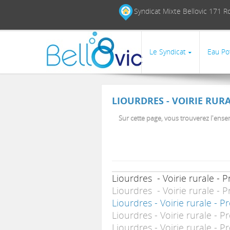
Aller au contenu principal
Syndicat Mixte Bellovic 17
Le Syndicat
Eau Po
LIOURDRES - VOIRIE RUR
Sur cette page, vous trouverez l'ens
Liourdres - Voirie rurale 
Liourdres - Voirie rurale -
Liourdres - Voirie rurale -
Liourdres - Voirie rurale -
Liourdres - Voirie rurale -