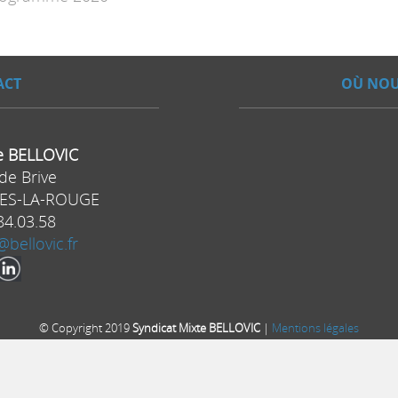
ACT
OÙ NOU
e BELLOVIC
de Brive
ES-LA-ROUGE
84.03.58
bellovic.fr
© Copyright 2019
Syndicat Mixte BELLOVIC
|
Mentions légales