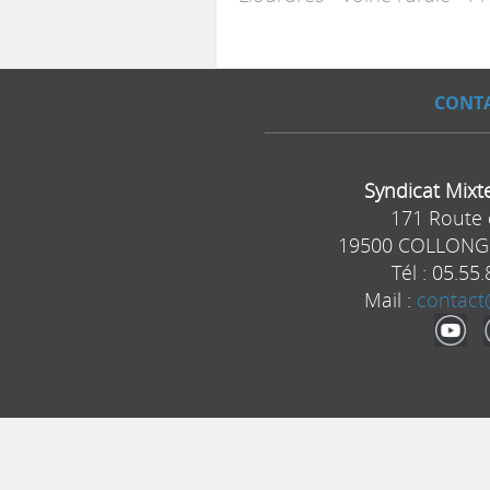
CONT
Syndicat Mixt
171 Route 
19500 COLLONG
Tél :
05.55.
Mail :
contact@