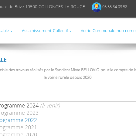
1 Route de Brive 19500 COLLONGES-LA-ROUGE
05.55.84.03.58
table
Assainissement Collectif
Voirie Communale non comm
ALE
emble des travaux réalisés par le Syndicat Mixte BELLOVIC, pour le compte d
la voirie rurale depuis 2020.
- Programme 2024
(à venir)
 Programme 2023
 Programme 2022
 Programme 2021
 Programme 2020