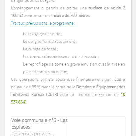
danger pour les usagers.
L’aménagement a permis de traiter une
surface de voirie 2
Votre facture d'eau
Votre facture d'assainissement collectif
Vous rencontrez des difficultés financières
Année 2017
Altillac
Programme 2020
Schéma Directeur d'Alimentation en Eau Potable (SDAEP) 2019-2022
100m2
environ sur un
linéaire de 700 mètres.
Astaillac
Travaux prévus dans le programme :
Démarches en ligne
Prix de l'eau potable
Prix de l'assainissement collectif
Programme 2020
Année 2018
Astaillac
Programme 2021
Programme 2020
Le balayage de voirie ;
Les bons gestes
Demande de raccordement au réseau public d'assainissement collecti
Beaulieu-sur-Dordogne
Le délignement d’accotement ;
Calcul de la consommation
Programme 2021
Programme 2020
Obligations
Le curage de fossé ;
Année 2019
Beaulieu-sur-Dordogne
Programme 2022
Programme 2021
Programme 2020
Demande de raccordement en eau potable
Les travaux d’assainissement de chaussée ;
Bilhac
Difficultés Financières De Paiement
Programme 2022
Programme 2021
Programme 2022
Le reprofilage de zone en grave émulsion avec la mise en
Année 2020
Bilhac
Programme 2023
Programme 2022
Programme 2021
PROGRAMME 2024
place d’enduits bicouche.
Demande d'ouverture de contrat d'abonnement
Chenailler-Mascheix
Ces opérations ont été soutenues financièrement par l'État à
Programme 2023
Programme 2022
Programme 2023
Programme 2022
hauteur de 35 % dans le cadre de la
Dotation d'Équipement des
Année 2021
Chenailler-Mascheix
Programme 2024
Programme 2023
Programme 2022
Programme 2020
Programme 2020
Territoires Ruraux (DETR)
pour un montant maximum de
10
Demande de dégrèvement
La Chapelle-aux-Saints
537,66 €.
Programme 2023
Programme 2022
Année 2022
La Chapelle-aux-Saints
Programme 2025
Programme 2025
Programme 2023
Programme 2021
Programme 2021
Programme 2020
Demande de contrôle assainissement collectif
Liourdres
Voie communale n°5 - Les
Programme 2023
Programme 2022
Esplaces
Année 2023
Liourdres
Programme 2024
Programme 2022
Programme 2022
Programme 2021
Programme 2020
Dépenses prévues :