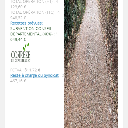
TOTAL OPÉRATION (HT) : 4
123,60 €
TOTAL OPÉRATION (TTC) : 4
948,32 €
Recettes prévues:
SUBVENTION CONSEIL
DÉPARTEMENTAL (40%) : 1
649,44 €
FCTVA : 811,72 €
Reste à charge du Syndicat
: 2
487,16 €