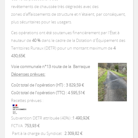
revêtements de chaussée très dégradés avec des
Votre facture d'eau
Votre facture d'assainissement collectif
Vous rencontrez des difficultés financières
Année 2017
Altillac
Programme 2020
zones d’affaissements de structure et n'étaient, par conséquent,
Schéma Directeur d'Alimentation en Eau Potable (SDAEP) 2019-2022
Astaillac
plus sécuritaires pour les usagers.
Démarches en ligne
Prix de l'eau potable
Prix de l'assainissement collectif
Programme 2020
Année 2018
Astaillac
Programme 2021
Programme 2020
Ces opérations ont été soutenues financièrement par l'État à
Les bons gestes
Demande de raccordement au réseau public d'assainissement collecti
Beaulieu-sur-Dordogne
hauteur de
40 %
dans le cadre de la Dotation d'Équipement des
Calcul de la consommation
Programme 2021
Programme 2020
Territoires Ruraux (DETR) pour un montant maximum de
4
Obligations
Année 2019
Beaulieu-sur-Dordogne
Programme 2022
Programme 2021
Programme 2020
430,65€
.
Demande de raccordement en eau potable
Bilhac
Difficultés Financières De Paiement
Programme 2022
Programme 2021
Programme 2022
Voie communale n°13 route de la Barraque
Année 2020
Bilhac
Programme 2023
Programme 2022
Programme 2021
PROGRAMME 2024
Dépenses prévues:
Demande d'ouverture de contrat d'abonnement
Chenailler-Mascheix
Programme 2023
Programme 2022
Programme 2023
Programme 2022
Coût total de l'opération (HT) : 3 829,59 €
Année 2021
Chenailler-Mascheix
Programme 2024
Programme 2023
Programme 2022
Programme 2020
Programme 2020
Coût total de l'opération (TTC) : 4 595,51€
Demande de dégrèvement
La Chapelle-aux-Saints
Recettes prévues :
Programme 2023
Programme 2022
Année 2022
La Chapelle-aux-Saints
Programme 2025
Programme 2025
Programme 2023
Programme 2021
Programme 2021
Programme 2020
Demande de contrôle assainissement collectif
Subvention DETR attribuée (40%)
:1 490,92€
Liourdres
Programme 2023
Programme 2022
FCTVA :
753,93 €
Année 2023
Liourdres
Programme 2024
Programme 2022
Programme 2022
Programme 2021
Programme 2020
Part à la charge du Syndicat :
2 309,82 €