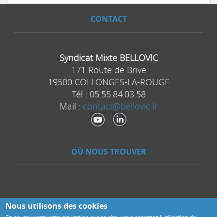
CONTACT
Programme 2025
Programme 2024
Programme 2023
Programme 2022
Syndicat Mixte BELLOVIC
Programme 2025
Programme 2023
171 Route de Brive
19500 COLLONGES-LA-ROUGE
Programme 2024
Tél :
05.55.84.03.58
Mail :
contact@bellovic.fr
OÙ NOUS TROUVER
Nous utilisons des cookies